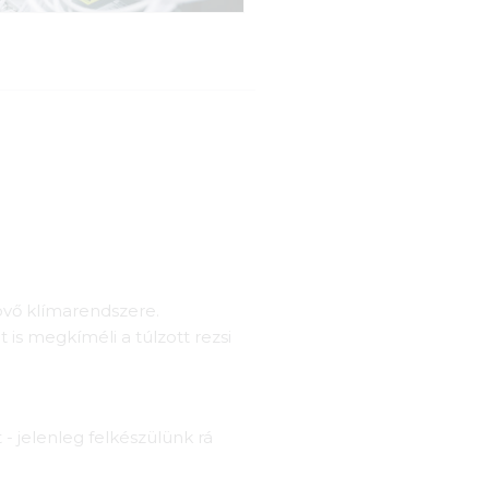
jövő klímarendszere.
 is megkíméli a túlzott rezsi
- jelenleg felkészülünk rá