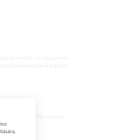
ája elromlott, mi indulunk és
égáink szakképzése a legtöbb
 műszerünk 3g/év mennyiségű
atos
ítására,