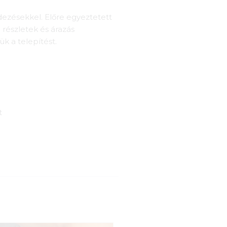
ezésekkel. Előre egyeztetett
részletek és árazás
k a telepítést.
t