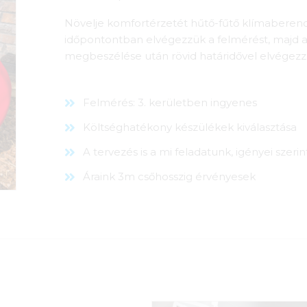
Növelje komfortérzetét hűtő-fűtő klímaberend
időpontontban elvégezzük a felmérést, majd a 
megbeszélése után rövid határidővel elvégezzü
Felmérés: 3. kerületben ingyenes
Költséghatékony készülékek kiválasztása
A tervezés is a mi feladatunk, igényei szerin
Áraink 3m csőhosszig érvényesek