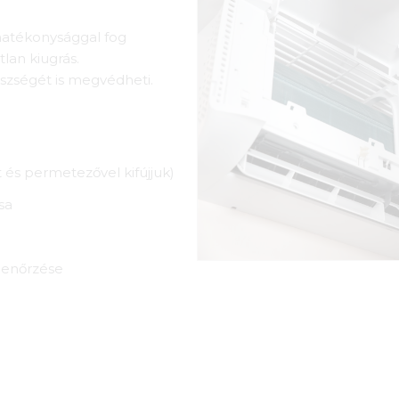
hatékonysággal fog
tlan kiugrás.
észségét is megvédheti.
és permetezővel kifújjuk)
sa
lenőrzése