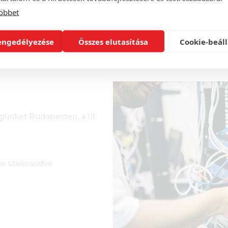
öbbet
engedélyezése
Összes elutasítása
Cookie-beáll
ünket Budapesten, a III.
sre szakosodva