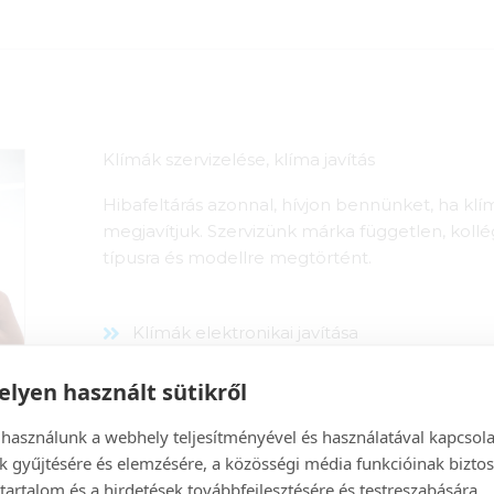
Klímák szervizelése, klíma javítás
Hibafeltárás azonnal, hívjon bennünket, ha klím
megjavítjuk. Szervizünk márka független, koll
típusra és modellre megtörtént.
Klímák elektronikai javítása
Alaplap szintű javítások
lyen használt sütikről
Gázszivárgás felderítése (professzionális
 használunk a webhely teljesítményével és használatával kapcsol
szivárgást is észlel)
k gyűjtésére és elemzésére, a közösségi média funkcióinak biztos
Nem működő funkciók javítása
tartalom és a hirdetések továbbfejlesztésére és testreszabására.