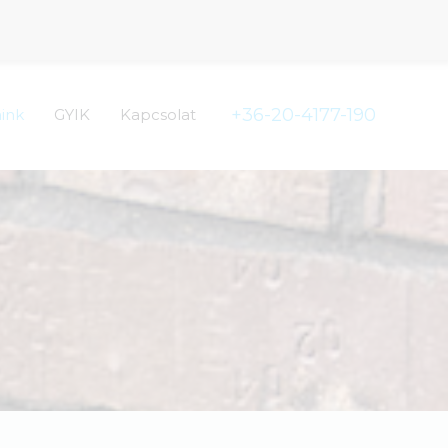
+36-20-4177-190
aink
GYIK
Kapcsolat