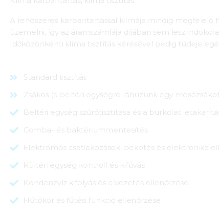
Klíma karbantartás, klíma tisztítás
A rendszeres karbantartással klímája mindig megfelelő 
üzemelni, így az áramszámlája díjában sem lesz indokola
Időközönkénti klíma tisztítás kérésével pedig tüdeje eg
Standard tisztítás
Zsákos (a beltéri egységre ráhúzunk egy mosózsákot 
Beltéri egység szűrőtisztítása és a burkolat letakarítá
Gomba- és baktériummentesítés
Elektromos csatlakozások, bekötés és elektronika el
Kültéri egység kontroll és kifúvás
Kondenzvíz kifolyás és elvezetés ellenőrzése
Hűtőkör és fűtési funkció ellenőrzése