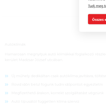
Tudj meg t
Összes 
Autóklímák
Hamarosan megnyitjuk autó klímákkal foglalkozó részleg
kerület Madzsar József utcában.
Új műhely dedikáltan csak autóklíma javításra, tölté
Rövid időn belül fogunk tudni időpontot egyeztetni
Megfizethető árakon, korrekt szolgáltatást végzünk
Autó típusától független klíma szerviz