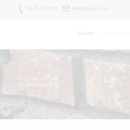
+36-20-4177-190
info@happycool.hu
Rólunk
Szolgáltatás
Szolgáltatásaink