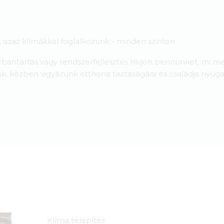
azaz klímákkal foglalkozunk - minden szinten
karbantartás vagy rendszerfejlesztés hívjon bennünket, mi m
k, közben vigyázunk otthona tisztaságára és családja nyug
Klíma telepítés